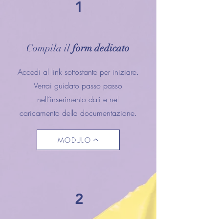
1
Compila il
form dedicato
Accedi al link sottostante per iniziare.
Verrai guidato passo passo
nell’inserimento dati e nel
caricamento della documentazione.
MODULO
2