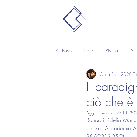
All Posts
Libro
Rivista
Art
Clelia
1 ott 2020
Te
Il paradig
ciò che è
Aggiornamento:
27 feb 20
Bonardi, Clelia Maria
sparso, Accademia Ad
88-99013-05-9)