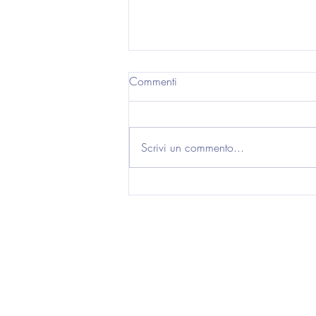
Commenti
Scrivi un commento...
Inaugurata la mostra "Progetti
per l'Acropoli di Atene"
FISSA UN
APPUNTAM